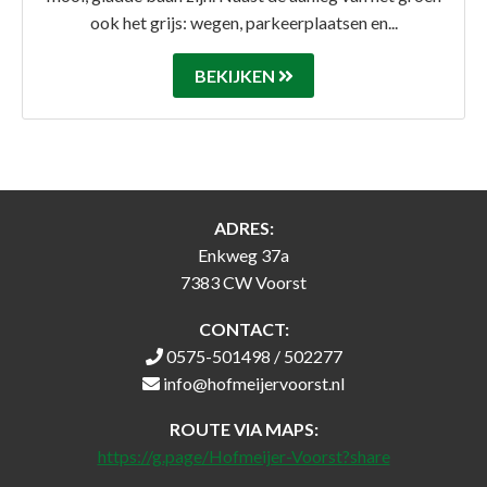
ook het grijs: wegen, parkeerplaatsen en...
BEKIJKEN
ADRES:
Enkweg 37a
7383 CW Voorst
CONTACT:
0575-501498 / 502277
info@hofmeijervoorst.nl
ROUTE VIA MAPS:
https://g.page/Hofmeijer-Voorst?share