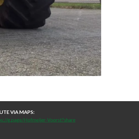
UTE VIA MAPS:
ps://g.page/Hofmeijer-Voorst?share