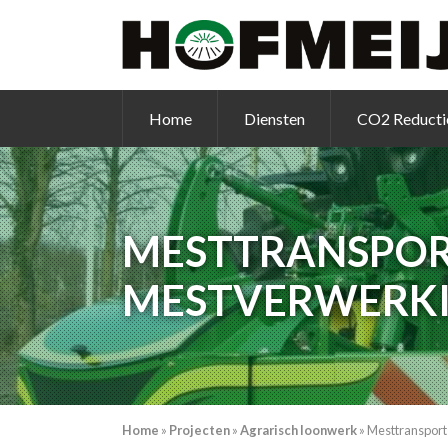
Home
Diensten
CO2 Reducti
MESTTRANSPOR
MESTVERWERK
Home
»
Projecten
»
Agrarisch loonwerk
»
Mesttransport