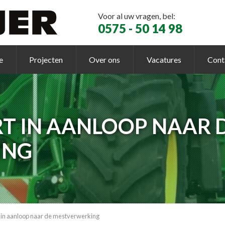
Voor al uw vragen, bel:
0575 - 50 14 98
e
Projecten
Over ons
Vacatures
Cont
T IN AANLOOP NAAR 
ING
 in aanloop naar de mestverwerking