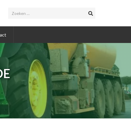
act
DE