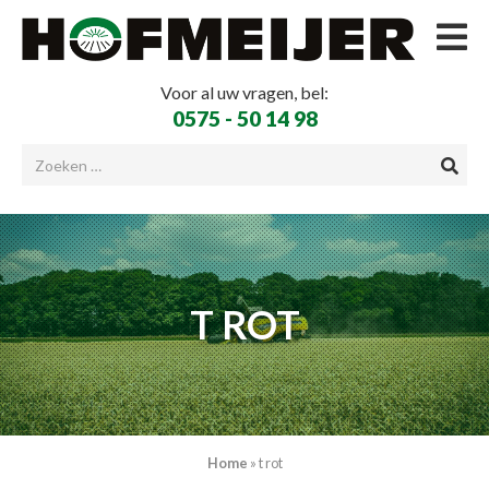
Voor al uw vragen, bel:
0575 - 50 14 98
T ROT
Home
»
t rot