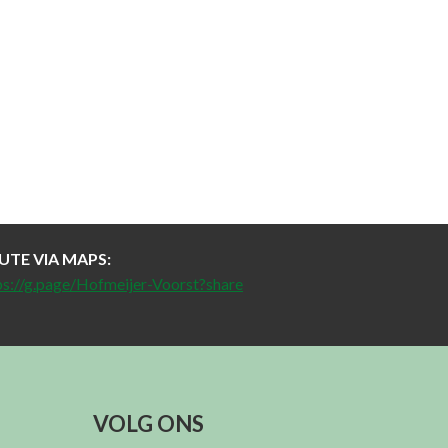
UTE VIA MAPS:
ps://g.page/Hofmeijer-Voorst?share
VOLG ONS