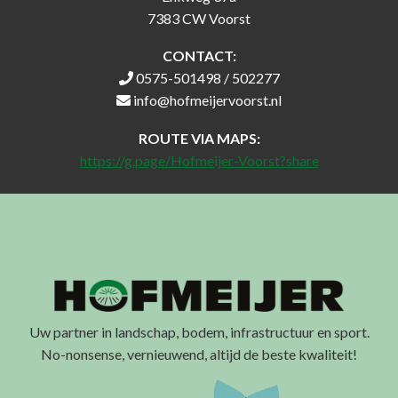
7383 CW Voorst
CONTACT:
0575-501498 / 502277
info@hofmeijervoorst.nl
ROUTE VIA MAPS:
https://g.page/Hofmeijer-Voorst?share
Uw partner in landschap, bodem, infrastructuur en sport.
No-nonsense, vernieuwend, altijd de beste kwaliteit!