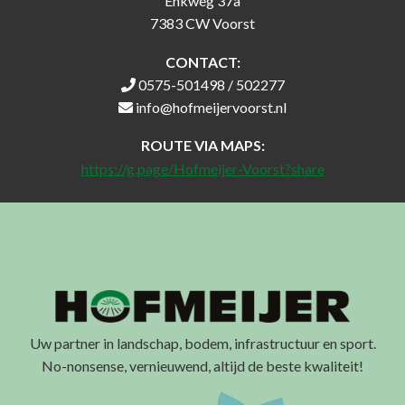
Enkweg 37a
7383 CW Voorst
CONTACT:
0575-501498 / 502277
info@hofmeijervoorst.nl
ROUTE VIA MAPS:
https://g.page/Hofmeijer-Voorst?share
Uw partner in landschap, bodem, infrastructuur en sport.
No-nonsense, vernieuwend, altijd de beste kwaliteit!