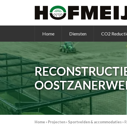
Home
Diensten
CO2 Reducti
RECONSTRUCTI
OOSTZANERWE
Home
»
Projecten
»
Sportvelden & accommodaties
»
R