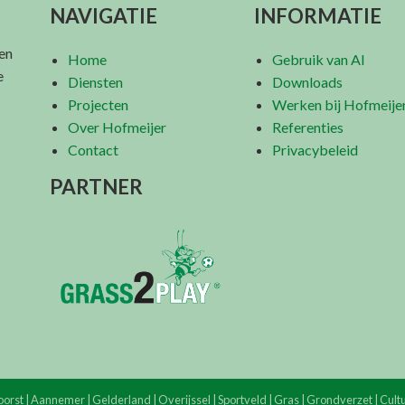
NAVIGATIE
INFORMATIE
 en
Home
Gebruik van AI
e
Diensten
Downloads
Projecten
Werken bij Hofmeije
Over Hofmeijer
Referenties
Contact
Privacybeleid
PARTNER
orst | Aannemer | Gelderland | Overijssel | Sportveld | Gras | Grondverzet | Cul