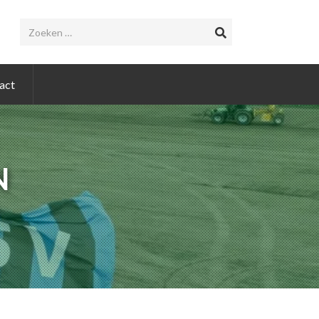
act
N