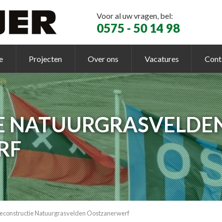
Voor al uw vragen, bel:
0575 - 50 14 98
e
Projecten
Over ons
Vacatures
Cont
E NATUURGRASVELDE
RF
econstructie Natuurgrasvelden Oostzanerwerf