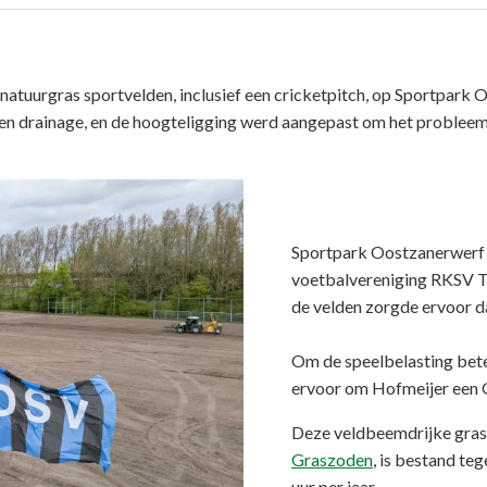
e natuurgras sportvelden, inclusief een cricketpitch, op Sportpa
n drainage, en de hoogteligging werd aangepast om het probleem v
Sportpark Oostzanerwerf i
voetbalvereniging RKSV T
de velden zorgde ervoor d
Om de speelbelasting bete
ervoor om Hofmeijer een G
Deze veldbeemdrijke gras
Graszoden
, is bestand te
uur per jaar.