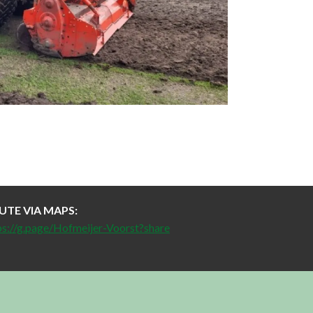
UTE VIA MAPS:
ps://g.page/Hofmeijer-Voorst?share