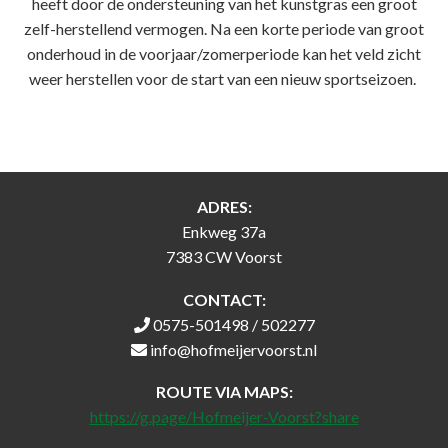
heeft door de ondersteuning van het kunstgras een groot
zelf-herstellend vermogen. Na een korte periode van groot
onderhoud in de voorjaar/zomerperiode kan het veld zicht
weer herstellen voor de start van een nieuw sportseizoen.
ADRES:
Enkweg 37a
7383 CW Voorst
CONTACT:
0575-501498 / 502277
info@hofmeijervoorst.nl
ROUTE VIA MAPS:
https://g.page/Hofmeijer-Voorst?share