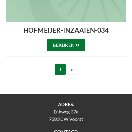
HOFMEIJER-INZAAIEN-034
BEKIJKEN
PAGINERING
1
»
ADRES:
Enkweg 37a
7383 CW Voorst
CONTACT: